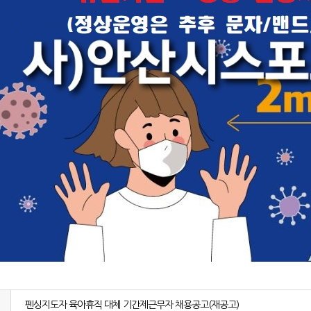
펜싱지도자 육아휴직 대체 기간제근무자 채용공고(재공고)