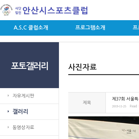
A.S.C 클럽소개
프로그램소개
프
포토갤러리
사진자료
자유게시판
제37회 서울특
제목
2019-11-25
Read 
갤러리
동영상자료