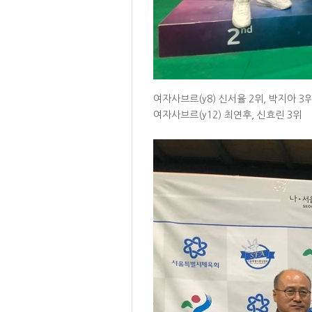
여자사브르(y8) 신서율 2위, 박지아 3
여자사브르(y12) 최연후, 신효린 3위